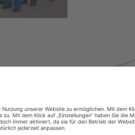
AGB
Verhaltenskodex
Zertifikate
Cookie Einste