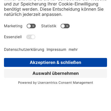
Karriere.
Man ist nicht nur hier,
man gehört dazu.