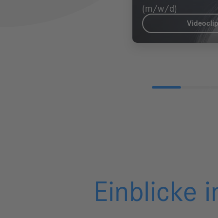
(m/w/d)
Videocli
Einblicke 