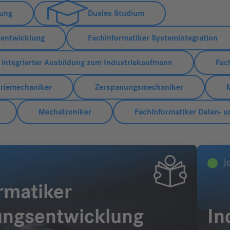
dung
Duales Studium
entwicklung
Fachinformatiker Systemintegration
 integrierter Ausbildung zum Industriekaufmann
Fach
triemechaniker
Zerspanungsmechaniker
Mechatroniker
Fachinformatiker Daten- u
J
rmatiker
ngsentwicklung
In