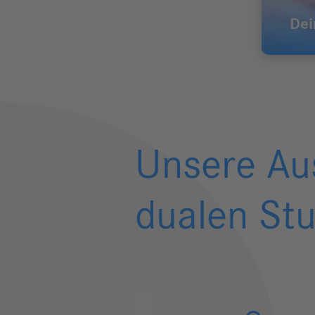
Dei
Unsere Au
dualen St