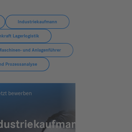
Industriekaufmann
kraft Lagerlogistik
Maschinen- und Anlagenführer
nd Prozessanalyse
etzt bewerben
dustriekaufmann