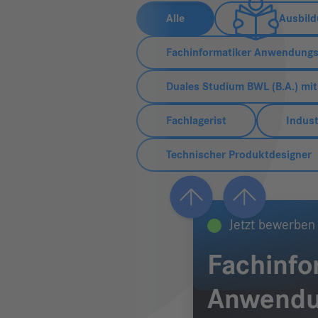
Alle
Ausbil
Fachinformatiker Anwendungs
Duales Studium BWL (B.A.) mit
Fachlagerist
Indus
Technischer Produktdesigner
Vorheriger
Nächster
Slide
Slide
Jetzt bewerben
Fachinfo
Anwendu