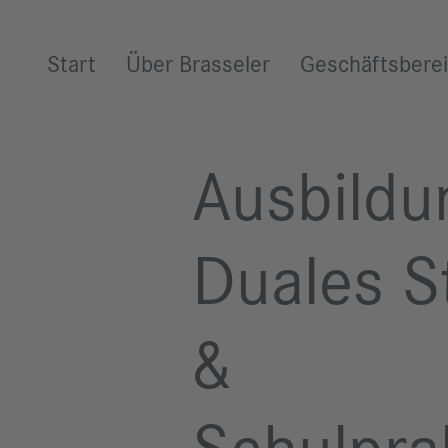
Weiter zum Inhalt
Start
Über Brasseler
Geschäftsbere
Ausbildu
Duales S
&