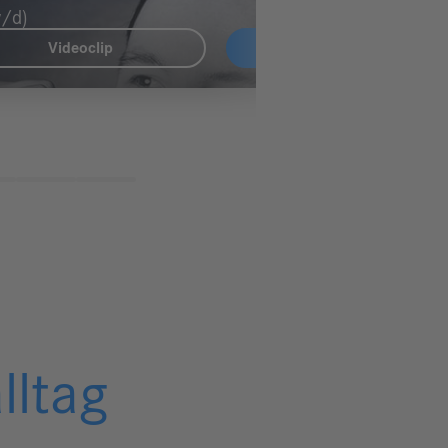
/d)
Videoclip
Mehr Informationen
lltag