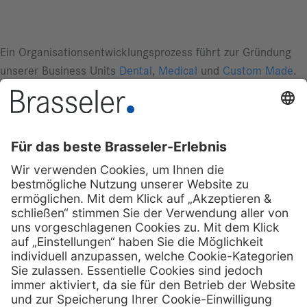
Ein Organisationsentwicklungsprozess führt zur Gründung
unserer Business Units
Dental
,
Medical
und
Custom Made
.
Die Bündelung der Kompetenzen von der Entwicklung,
Qualitätsprüfung, Produktmarketing und Vertrieb ermöglicht
eine Ausrichtung der Organisation an den unterschiedlichen
Kundengruppen und mündet in verschiedenen
Geschäftsmodellen. Unsere langfristige Planung zahlt sich
aus und wir erzielen nachhaltiges, organisches Wachstum in
allen Geschäftsbereichen.